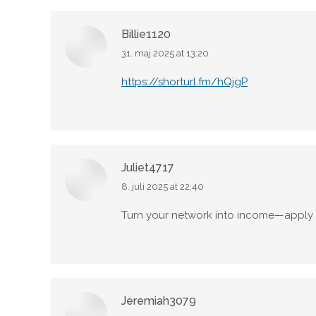
Billie1120
31. maj 2025 at 13:20
says:
https://shorturl.fm/hQjgP
Juliet4717
8. juli 2025 at 22:40
says:
Turn your network into income—apply t
Jeremiah3079