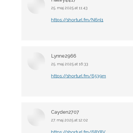
25. maj 2025 at 11:43
says:
https://shorturl.fm/N6nl1
Lynne2966
25. maj 2025 at 16:33
says:
https://shorturl.fm/6539m
Cayden2707
27. maj 2025 at 12:02
says:
https://shorturl.fm/68Y8V