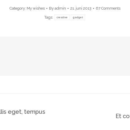
Category:
My wishes
By
admin
21. juni 2013
67 Comments
Tags:
creative
gadget
llis eget, tempus
Et co
Next
post: