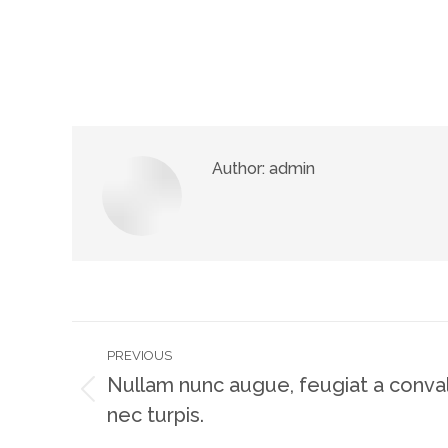
Author:
admin
Post
navigation
PREVIOUS
Nullam nunc augue, feugiat a conva
Previous
nec turpis.
post: