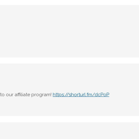
o our affiliate program!
https://shorturl.fm/dcPoP