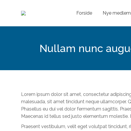
Forside
Nye medlem
Nullam nunc augue,
Lorem ipsum dolor sit amet, consectetur adipiscing
malesuada, sit amet tincidunt neque ullamcorper. Q
Phasellus eu dui vel dolor fermentum sagittis. Praes
Maecenas id tellus sed justo elementum molestie. In
Praesent vestibulum, velit eget volutpat tincidunt, 