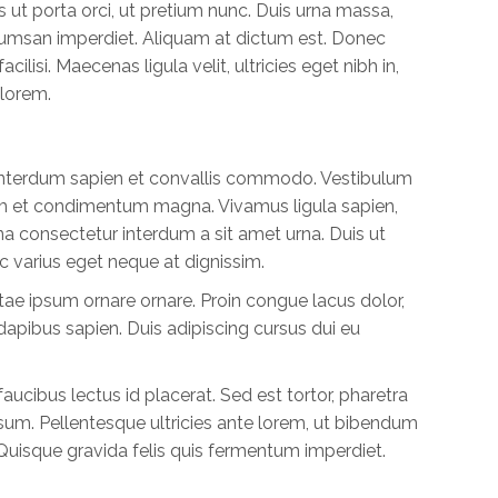
ut porta orci, ut pretium nunc. Duis urna massa,
cumsan imperdiet. Aliquam at dictum est. Donec
isi. Maecenas ligula velit, ultricies eget nibh in,
 lorem.
us interdum sapien et convallis commodo. Vestibulum
am et condimentum magna. Vivamus ligula sapien,
agna consectetur interdum a sit amet urna. Duis ut
varius eget neque at dignissim.
tae ipsum ornare ornare. Proin congue lacus dolor,
 dapibus sapien. Duis adipiscing cursus dui eu
ucibus lectus id placerat. Sed est tortor, pharetra
ipsum. Pellentesque ultricies ante lorem, ut bibendum
Quisque gravida felis quis fermentum imperdiet.