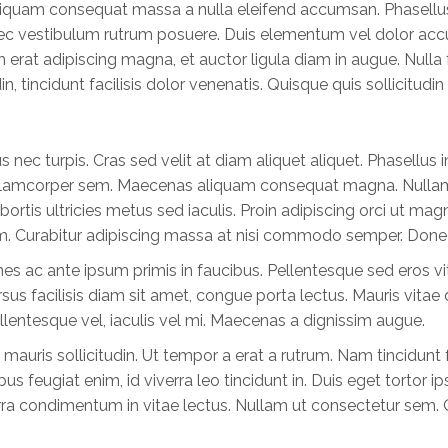
iquam consequat massa a nulla eleifend accumsan. Phasellus 
Donec vestibulum rutrum posuere. Duis elementum vel dolor ac
t adipiscing magna, et auctor ligula diam in augue. Nulla facil
in, tincidunt facilisis dolor venenatis. Quisque quis sollicitudin
s nec turpis. Cras sed velit at diam aliquet aliquet. Phasell
el ullamcorper sem. Maecenas aliquam consequat magna. Null
obortis ultricies metus sed iaculis. Proin adipiscing orci ut m
 Curabitur adipiscing massa at nisi commodo semper. Donec 
es ac ante ipsum primis in faucibus. Pellentesque sed eros vi
rsus facilisis diam sit amet, congue porta lectus. Mauris vitae
lentesque vel, iaculis vel mi. Maecenas a dignissim augue.
uris sollicitudin. Ut tempor a erat a rutrum. Nam tincidunt fa
bus feugiat enim, id viverra leo tincidunt in. Duis eget tortor 
erra condimentum in vitae lectus. Nullam ut consectetur sem. 