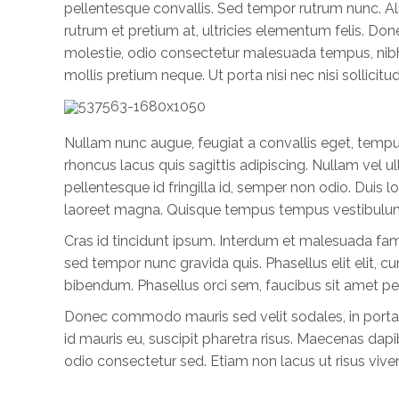
pellentesque convallis. Sed tempor rutrum nunc. Al
rutrum et pretium at, ultricies elementum felis. 
molestie, odio consectetur malesuada tempus, nibh era
mollis pretium neque. Ut porta nisi nec nisi sollicitud
Nullam nunc augue, feugiat a convallis eget, tempu
rhoncus lacus quis sagittis adipiscing. Nullam v
pellentesque id fringilla id, semper non odio. Duis l
laoreet magna. Quisque tempus tempus vestibulum.
Cras id tincidunt ipsum. Interdum et malesuada fam
sed tempor nunc gravida quis. Phasellus elit elit, cu
bibendum. Phasellus orci sem, faucibus sit amet pel
Donec commodo mauris sed velit sodales, in porta ma
id mauris eu, suscipit pharetra risus. Maecenas dapi
odio consectetur sed. Etiam non lacus ut risus viv