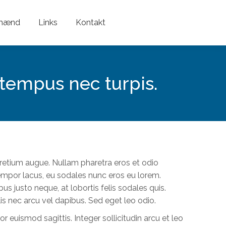
nmænd
Links
Kontakt
 tempus nec turpis.
pretium augue. Nullam pharetra eros et odio
empor lacus, eu sodales nunc eros eu lorem.
s justo neque, at lobortis felis sodales quis.
s nec arcu vel dapibus. Sed eget leo odio.
r euismod sagittis. Integer sollicitudin arcu et leo