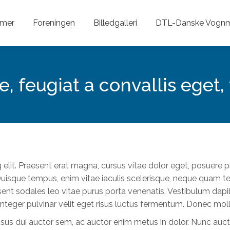
mer
Foreningen
Billedgalleri
DTL-Danske Vog
 feugiat a convallis eget,
 elit. Praesent erat magna, cursus vitae dolor eget, posuere 
uisque tempus, enim vitae iaculis scelerisque, neque quam t
ent sodales leo vitae purus porta venenatis. Vestibulum dapibu
teger pulvinar velit eget risus luctus fermentum. Donec molli
risus dui auctor sem, ac auctor enim metus in dolor. Nunc aucto