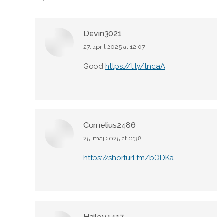
Devin3021
27. april 2025 at 12:07
says:
Good
https://t.ly/tndaA
Cornelius2486
25. maj 2025 at 0:38
says:
https://shorturl.fm/bODKa
Hailey4417