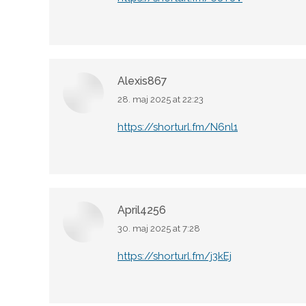
Alexis867
28. maj 2025 at 22:23
says:
https://shorturl.fm/N6nl1
April4256
30. maj 2025 at 7:28
says:
https://shorturl.fm/j3kEj