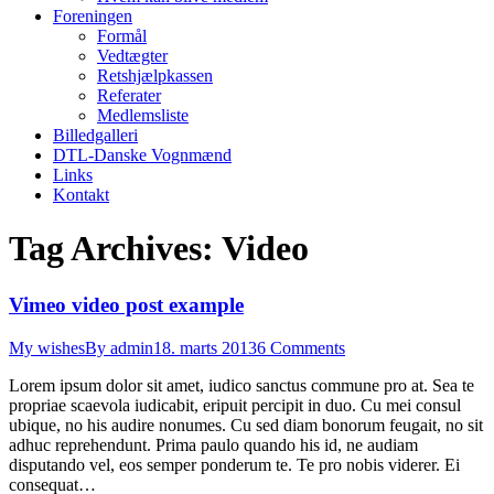
Foreningen
Formål
Vedtægter
Retshjælpkassen
Referater
Medlemsliste
Billedgalleri
DTL-Danske Vognmænd
Links
Kontakt
Tag Archives:
Video
Vimeo video post example
My wishes
By
admin
18. marts 2013
6 Comments
Lorem ipsum dolor sit amet, iudico sanctus commune pro at. Sea te
propriae scaevola iudicabit, eripuit percipit in duo. Cu mei consul
ubique, no his audire nonumes. Cu sed diam bonorum feugait, no sit
adhuc reprehendunt. Prima paulo quando his id, ne audiam
disputando vel, eos semper ponderum te. Te pro nobis viderer. Ei
consequat…